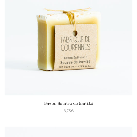
Savon Beurre de karité
6,75
€